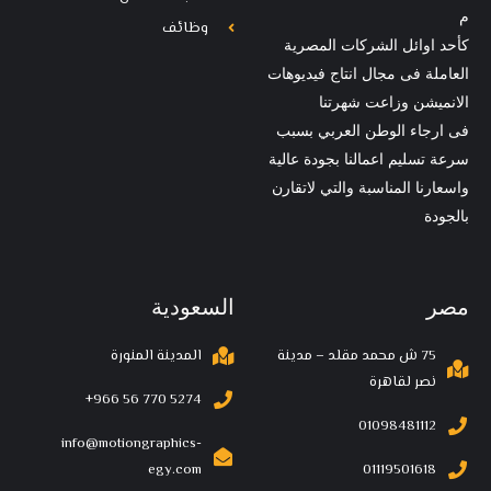
م
وظائف
كأحد اوائل الشركات المصرية
العاملة فى مجال انتاج فيديوهات
الانميشن وزاعت شهرتنا
فى ارجاء الوطن العربي بسبب
سرعة تسليم اعمالنا بجودة عالية
واسعارنا المناسبة والتي لاتقارن
بالجودة
مصر
السعودية
75 ش محمد مقلد – مدينة
المدينة المنورة
نصر لقاهرة
‪+966 56 770 5274‬
01098481112
info@motiongraphics-
egy.com
01119501618