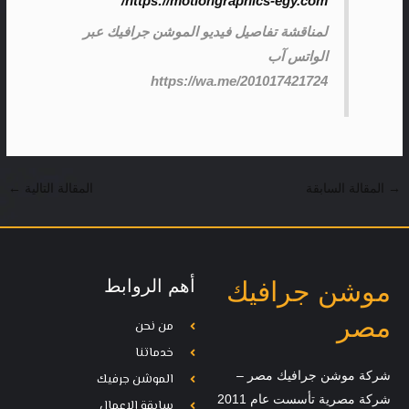
https://motiongraphics-egy.com/
لمناقشة تفاصيل فيديو الموشن جرافيك عبر
الواتس آب
https://wa.me/201017421724
→
المقالة السابقة
المقالة التالية
←
أهم الروابط
موشن جرافيك
مصر
من نحن
خدماتنا
شركة موشن جرافيك مصر –
الموشن جرفيك
شركة مصرية تأسست عام 2011
سابقة الاعمال