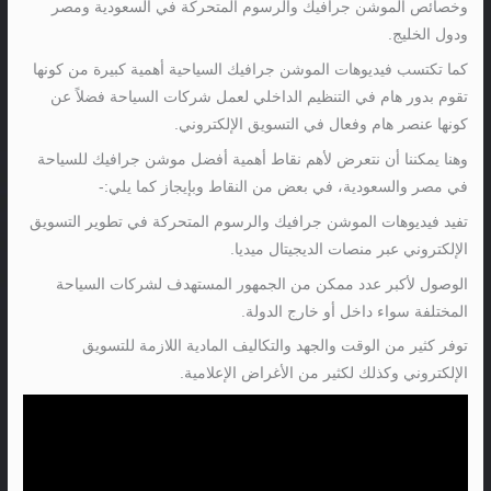
وخصائص الموشن جرافيك والرسوم المتحركة في السعودية ومصر
ودول الخليج.
كما تكتسب فيديوهات الموشن جرافيك السياحية أهمية كبيرة من كونها
تقوم بدور هام في التنظيم الداخلي لعمل شركات السياحة فضلاً عن
كونها عنصر هام وفعال في التسويق الإلكتروني.
وهنا يمكننا أن نتعرض لأهم نقاط أهمية أفضل موشن جرافيك للسياحة
في مصر والسعودية، في بعض من النقاط وبإيجاز كما يلي:-
تفيد فيديوهات الموشن جرافيك والرسوم المتحركة في تطوير التسويق
الإلكتروني عبر منصات الديجيتال ميديا.
الوصول لأكبر عدد ممكن من الجمهور المستهدف لشركات السياحة
المختلفة سواء داخل أو خارج الدولة.
توفر كثير من الوقت والجهد والتكاليف المادية اللازمة للتسويق
الإلكتروني وكذلك لكثير من الأغراض الإعلامية.