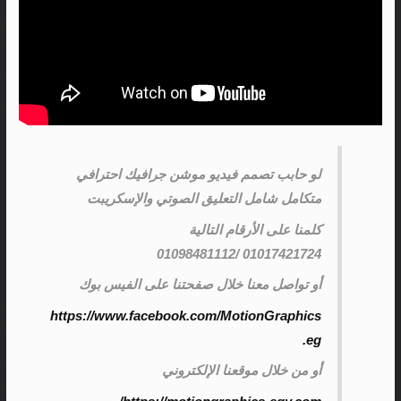
لو حابب تصمم فيديو موشن جرافيك احترافي
متكامل شامل التعليق الصوتي وال
إسكريبت
كلمنا على الأرقام التالية
01017421724 /01098481112
أو تواصل معنا خلال صفحتنا على الفيس بوك
https://www.facebook.com/MotionGraphics
.eg
أو من خلال موقعنا الإلكتروني