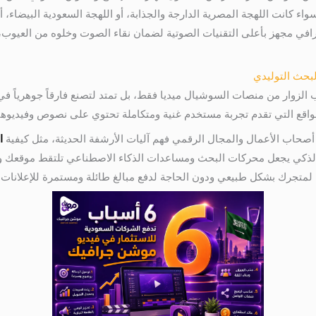
واء كانت اللهجة المصرية الدارجة والجذابة، أو اللهجة السعودية البيضاء
افي مجهز بأعلى التقنيات الصوتية لضمان نقاء الصوت وخلوه من العيوب، مم
الزوار من منصات السوشيال ميديا فقط، بل تمتد لتصنع فارقاً جوهرياً في
لمواقع التي تقدم تجربة مستخدم غنية ومتكاملة تحتوي على نصوص وفيديوهات
صحاب الأعمال والمجال الرقمي فهم آليات الأرشفة الحديثة، مثل كيفية
ا
دمج الذكي يجعل محركات البحث ومساعدات الذكاء الاصطناعي تلتقط موقعك و
لمتجرك بشكل طبيعي ودون الحاجة لدفع مبالغ طائلة ومستمرة للإعلانات 