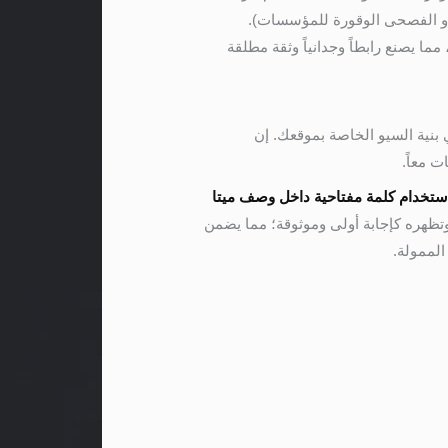
، أو الفصحى الوقورة للمؤسسات).
ا يصنع رابطاً وجدانياً وثقة مطلقة
 بنية السيو الخاصة بموقعك. إن
 معاً.
ستخدام كلمة مفتاحية داخل وصف ميتا
تظهره كإجابة أولى وموثوقة؛ مما يضمن
الممولة.