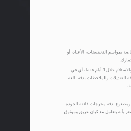
اصة بمواسم التخفيضات، الأعياد، أو
مارك.
تتميز منهجيتنا في العمل بالسرعة والالتزام الصارم بجدول زمني محدد؛ حيث نضمن للعميل المراجعة قبل التسليم والاستلام خلال 3 أيام فقط، أي في
ة التعديلات والملاحظات بدقة بالغة
.
ومصنوع بدقة مخرجات فائقة الجودة
عر بأنه يتعامل مع كيان عريق وموثوق