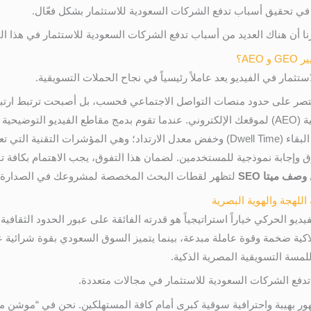
في تحقيق أسباب تدفع الشركات السعودية للاستثمار بشكل فعّال.
أن هناك العديد من أسباب تدفع الشركات السعودية للاستثمار في هذا ال
AE؟
ثمار في الفيديو يعد عاملاً رئيسياً في نجاح الحملات التسويقية.
 تقتصر على حدود منصات التواصل الاجتماعي فحسب، بل أصبحت ترتبط ارتباط
التوليدية (GEO) ومحركات الإجابة الصوتية (AEO) لموقعك الإلكتروني. عندما تقوم بدمج مقاطع
فإنك تساهم بشكل مباشر في رفع معدل البقاء (Dwell Time) وخفض معدل الارتداد؛ وهي ال
وإجابة نموذجية للمستخدمين. لضمان هذا التفوق، يجب الاهتمام بكافة تف
صف ميتا SEO
لتظهر لقطات البحث المخصصة لمشروعك في الصدارة مج
ديو الحركي خياراً استراتيجياً هو قدرته الفائقة على عبور الحدود الثقاف
ية ضخمة وقوة عاملة مبدعة، بينما يتميز السوق السعودي بقوة شرائية عال
للمسة التسويقية المصرية الذكية.
تدفع الشركات السعودية للاستثمار في مجالات متعددة.
ر بهيبة واحترافية سوقية كبرى أمام كافة المستهلكين. نحن في “موشن مصر”