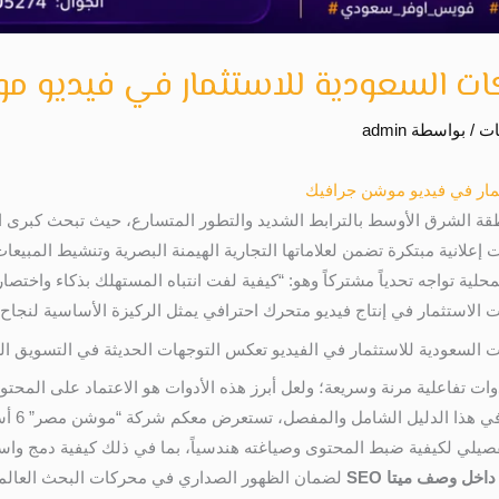
ات
/ بواسطة
admin
قة الشرق الأوسط بالترابط الشديد والتطور المتسارع، حيث تبحث كبرى
إعلانية مبتكرة تضمن لعلاماتها التجارية الهيمنة البصرية وتنشيط المبيعات
ة تواجه تحدياً مشتركاً وهو: “كيفية لفت انتباه المستهلك بذكاء واختصار 
الاستثمار في إنتاج فيديو متحرك احترافي يمثل الركيزة الأساسية لنجاح 
 السعودية للاستثمار في الفيديو تعكس التوجهات الحديثة في التسويق ال
ات تفاعلية مرنة وسريعة؛ ولعل أبرز هذه الأدوات هو الاعتماد على المحت
المعقدة 
فصيلي لكيفية ضبط المحتوى وصياغته هندسياً، بما في ذلك كيفية دمج واس
اخل وصف ميتا SEO
لضمان الظهور الصداري في محركات البحث العالمي