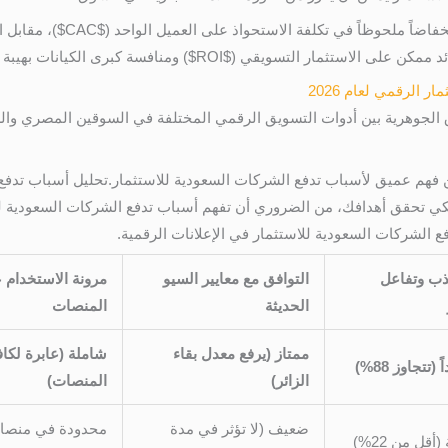
اضاً ملحوظاً في تكلفة الاستحواذ على العميل الواحد (
$CAC$
)، مقابل 
ئد ممكن على الاستثمار التسويقي (
$ROI$
) ومنافسة كبرى الكيانات بهيبة 
 الرقمي لعام 2026
روق الجوهرية بين أدوات التسويق الرقمي المختلفة في السوقين المصري وال
فهم عميق لأسباب تدفع الشركات السعودية للاستثمار.تحليل أسباب تدفع
كي تحقق أهدافك، من الضروري أن تفهم أسباب تدفع الشركات السعودية لل
الشركات السعودية للاستثمار في الإعلانات الرقمية.
ب وتفاعل
التوافق مع معايير السيو
مرونة الاستخدام ع
الحديثة
المنصات
ممتاز (يرفع معدل بقاء
شاملة (عابرة لكاف
(تتجاوز 88%)
الزائر)
المنصات)
ضعيف (لا تؤثر في مدة
محدودة في منصا
قل من 22%)