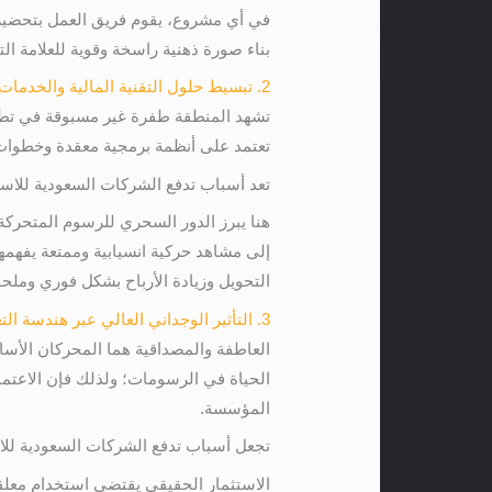
في أي مشروع، يقوم فريق العمل بتحضي
بناء صورة ذهنية راسخة وقوية للعلامة الت
2. تبسيط حلول التقنية المالية والخدمات اللوجستية المعقدة
تعتمد على أنظمة برمجية معقدة وخطوات م
تعد أسباب تدفع الشركات السعودية للاست
هنا يبرز الدور السحري للرسوم المتحركة ثن
إلى مشاهد حركية انسيابية وممتعة يفهم
التحويل وزيادة الأرباح بشكل فوري وملح
3. التأثير الوجداني العالي عبر هندسة التعليق الصوتي البشري
العاطفة والمصداقية هما المحركان الأساس
الحياة في الرسومات؛ ولذلك فإن الاعتماد 
المؤسسة.
تجعل أسباب تدفع الشركات السعودية لل
الاستثمار الحقيقي يقتضي استخدام معلقي