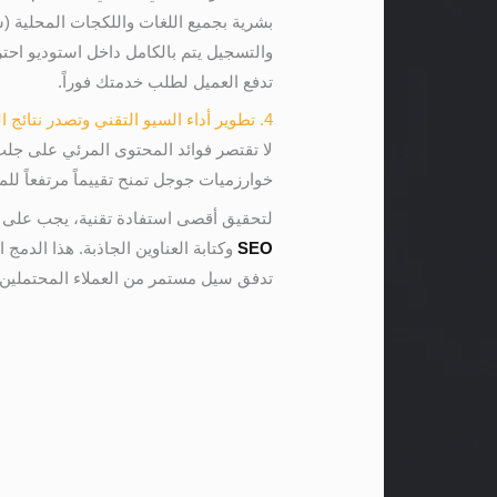
بشرية بجميع اللغات واللكجات المحلية (س
والتسجيل يتم بالكامل داخل استوديو احتر
تدفع العميل لطلب خدمتك فوراً.
4. تطوير أداء السيو التقني وتصدر نتائج البحث التوليدي
لا تقتصر فوائد المحتوى المرئي على جلب 
خوارزميات جوجل تمنح تقييماً مرتفعاً ل
لتحقيق أقصى استفادة تقنية، يجب على أ
SEO
وكتابة العناوين الجاذبة. هذا ال
تدفق سيل مستمر من العملاء المحتملين 