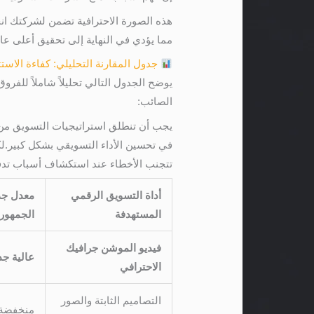
هذه الصورة الاحترافية تضمن لشركتك انخف
مما يؤدي في النهاية إلى تحقيق أعلى عا
جدول المقارنة التحليلي: كفاءة الاستثمار
يوضح الجدول التالي تحليلاً شاملاً للف
الصائب:
يجب أن تنطلق استراتيجيات التسويق من 
في تحسين الأداء التسويقي بشكل كبير.ل
تتجنب الأخطاء عند استكشاف أسباب تدفع 
أداة التسويق الرقمي
معدل جذ
المستهدفة
الجمهور
فيديو الموشن جرافيك
عالية جداً 
الاحترافي
التصاميم الثابتة والصور
منخفضة (أ