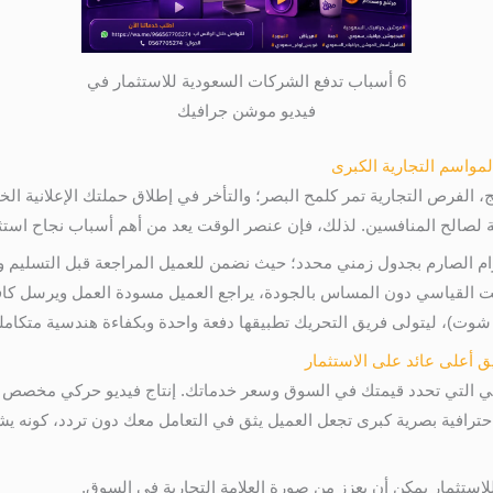
6 أسباب تدفع الشركات السعودية للاستثمار في
فيديو موشن جرافيك
، الفرص التجارية تمر كلمح البصر؛ والتأخر في إطلاق حملتك الإعلانية الخ
حة لصالح المنافسين. لذلك، فإن عنصر الوقت يعد من أهم أسباب نجاح استث
 الوقت القياسي دون المساس بالجودة، يراجع العميل مسودة العمل ويرسل كاف
ت)، ليتولى فريق التحريك تطبيقها دفعة واحدة وبكفاءة هندسية متكاملة
هي التي تحدد قيمتك في السوق وسعر خدماتك. إنتاج فيديو حركي مخصص 
ترافية بصرية كبرى تجعل العميل يثق في التعامل معك دون تردد، كونه يش
استثمار يمكن أن يعزز من صورة العلامة التجارية في السوق.