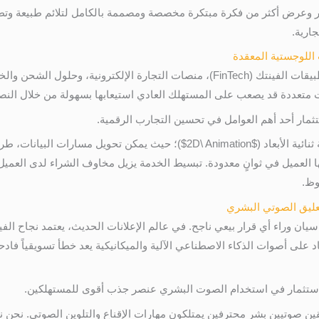
ر وعرض أكثر من فكرة مبتكرة مخصصة ومصممة بالكامل لتلائم طبيعة و
جارية.
تشهد المنطقة طفرة غير مسبوقة في تطبيقات الفينتك (FinTech)، منصات التجارة الإ
تعددة قد يصعب على المستهلك العادي استيعابها بسهولة من خلال النصوص ا
ثمار أحد أهم العوامل في تحسين التجارب الرقمية.
ائية الأبعاد (
$2D\ Animation$
)؛ حيث يمكن تحويل مسارات البيانات، طر
ها العميل في ثوانٍ معدودة. تبسيط الخدمة يزيل مخاوف الشراء لدى العم
وظ.
يان وراء أي قرار بيعي ناجح. في عالم الإعلانات الحديث، يعتمد نجاح ال
على أصوات الذكاء الاصطناعي الآلية والميكانيكية يعد خطأ تسويقياً فادحا
استثمار في استخدام الصوت البشري عنصر جذب أقوى للمستهلكين.
ن صوتيين بشر محترفين يمتلكون مهارات الإقناع والتلوين الصوتي. نحن ن