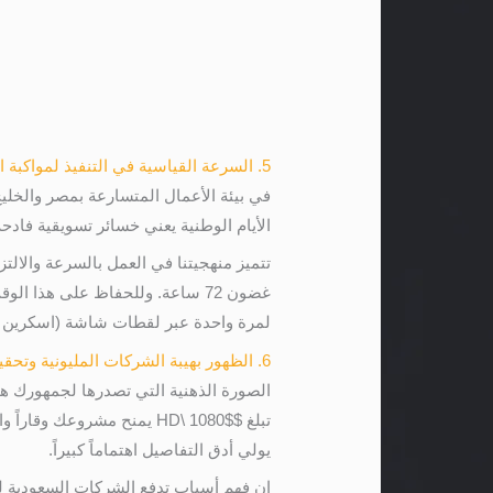
5. السرعة القياسية في التنفيذ لمواكبة المواسم التجارية الكبرى
في بيئة الأعمال المتسارعة بمصر والخليج
الأيام الوطنية يعني خسائر تسويقية فاد
غضون 72 ساعة. وللحفاظ على هذا
لمرة واحدة عبر لقطات شاشة (اسكرين شو
6. الظهور بهيبة الشركات المليونية وتحقيق أعلى عائد على الاستثمار
الصورة الذهنية التي تصدرها لجمهورك 
تبلغ
$HD\ 1080$
يمنح مشروعك وقاراً واح
يولي أدق التفاصيل اهتماماً كبيراً.
إن فهم أسباب تدفع الشركات السعودية لل