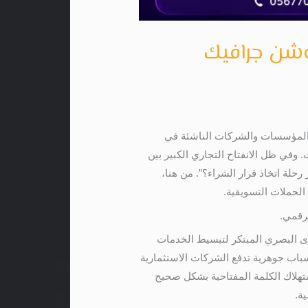
 المؤسسات والشركات الناشئة في
. وفي ظل الانفتاح التجاري الكبير بين
رحلة اتخاذ قرار الشراء؟”. من هنا،
الحملات التسويقية.
رقمي.
وى البصري المبتكر لتبسيط الخدمات
وطرح الحلول بأسلوب مشوق. في هذا الدليل الشامل والمفصل، تستعرض معكم شركة “موشن مصر” 6 أسباب جوهرية تدفع الشركات الاستثمارية
تهلاك الكلمة المفتاحية بشكل صحيح
ة.