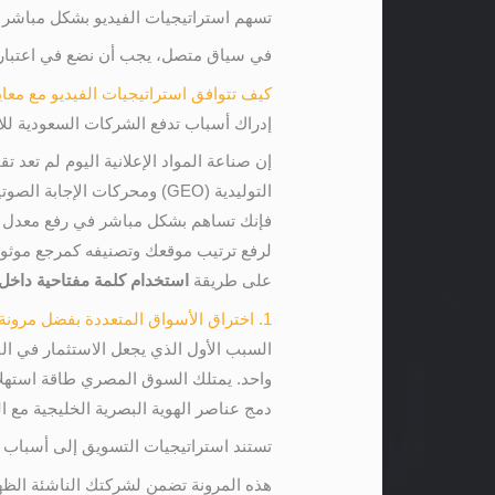
تسهم استراتيجيات الفيديو بشكل مباشر 
في سياق متصل، يجب أن نضع في اعتبارنا 
كيف تتوافق استراتيجيات الفيديو مع معايير GEO و O
إدراك أسباب تدفع الشركات السعودية للاست
إن صناعة المواد الإعلانية اليوم لم تعد
لرفع ترتيب موقعك وتصنيفه كمرجع موثوق 
على طريقة
استخدام كلمة مفتاحية داخل و
1. اختراق الأسواق المتعددة بفضل مرونة اللهجة والهوية البصرية
السبب الأول الذي يجعل الاستثمار في الفي
واحد. يمتلك السوق المصري طاقة استهلاك
دمج عناصر الهوية البصرية الخليجية مع ا
تستند استراتيجيات التسويق إلى أسباب 
هذه المرونة تضمن لشركتك الناشئة الظهو